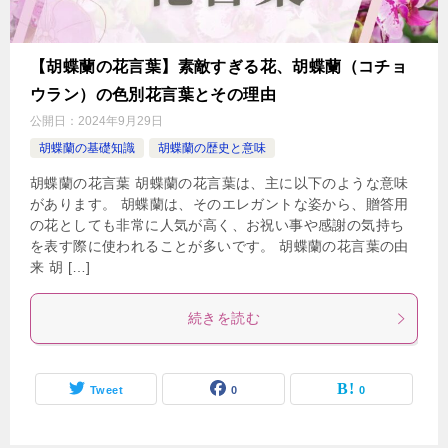
【胡蝶蘭の花言葉】素敵すぎる花、胡蝶蘭（コチョ
ウラン）の色別花言葉とその理由
公開日：
2024年9月29日
胡蝶蘭の基礎知識
胡蝶蘭の歴史と意味
胡蝶蘭の花言葉 胡蝶蘭の花言葉は、主に以下のような意味
があります。 胡蝶蘭は、そのエレガントな姿から、贈答用
の花としても非常に人気が高く、お祝い事や感謝の気持ち
を表す際に使われることが多いです。 胡蝶蘭の花言葉の由
来 胡 […]
続きを読む
Tweet
0
0